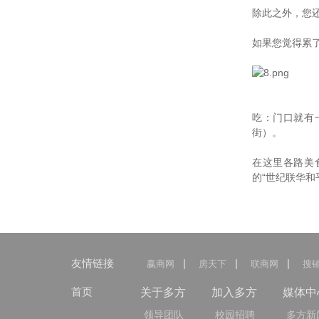
除此之外，您还
如果您觉得累
吃：门口就有
街）。
在这里各路美食
的“世纪联华和
友情链接
|
|
|
赢商网
房天下
联商网
搜
首页
关于多方
加入多方
媒体中
领导团队
校园招聘
多方新