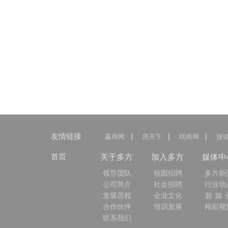
友情链接
|
|
|
赢商网
房天下
联商网
搜
首页
关于多方
加入多方
媒体中
领导团队
校园招聘
多方新
公司简介
社会招聘
行业动
发展历程
企业文化
新 媒 
合作伙伴
培训发展
精彩视
联系我们