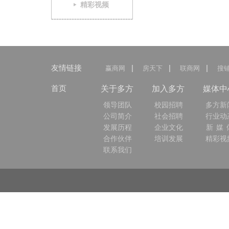
精彩视频
友情链接
|
|
|
赢商网
房天下
联商网
搜
首页
关于多方
加入多方
媒体中
领导团队
校园招聘
多方新
公司简介
社会招聘
行业动
发展历程
企业文化
新 媒 
合作伙伴
培训发展
精彩视
联系我们