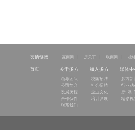
友情链接
|
|
|
赢商网
房天下
联商网
搜
首页
关于多方
加入多方
媒体中
领导团队
校园招聘
多方新
公司简介
社会招聘
行业动
发展历程
企业文化
新 媒 
合作伙伴
培训发展
精彩视
联系我们