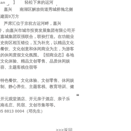
gan
】
轻松下来的运河
嘉兴
南湖区解放街道秀城桥堍北侧
总建面
9万方
芦席汇位于京杭古运河畔，嘉兴
旁，由嘉兴市城市投资发展集团有限公司开
与嘉城集团双强联合，联袂打造。在功能业
历史街区相互错位，互为补充，以精品文化
色餐饮、文化创意和休闲商业为主，为游客
型的休闲度假文化氛围。【招商业态】各地
度文化体验、精品文创零售、品质休闲娱
美容、主题客栈住宿等
：特色餐饮、文化体验、文创零售、休闲娱
定制、静心养生、主题客栈、教育培训、健
】开元观堂酒店、开元亲子酒店、亲子乐
江南名庄、民宿、文创市集等等。
35 8813 0004（邓先生）
>>>返回