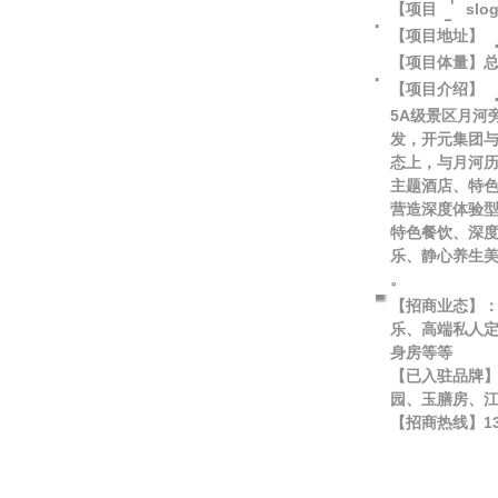
【项目
slo
【项目地址】
【项目体量】
【项目介绍】
5A级景区月河
发，开元集团
态上，与月河
主题酒店、特
营造深度体验
特色餐饮、深
乐、静心养生
。
【招商业态】
乐、高端私人
身房等等
【已入驻品牌
园、玉膳房、
【招商热线】
1