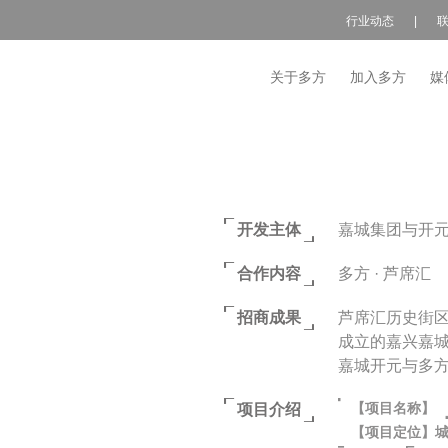
行业动态
|
关于多方
加入多方
媒
开发主体
嘉城集团与开
合作内容
多方 · 芦席汇
招商成果
芦席汇历史街
成立的嘉兴嘉
嘉城开元与多
【项目名称】
项目介绍
【项目定位】